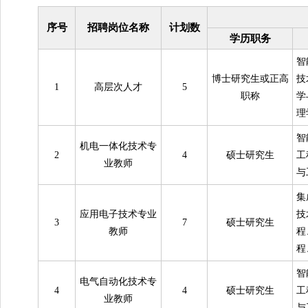
序号
招聘岗位名称
计划数
学历职务
智
博士研究生或正高
技
1
高层次人才
5
职称
学
理
智
机电一体化技术专
2
4
硕士研究生
工
业教师
与
集
应用电子技术专业
技
3
7
硕士研究生
教师
程
程
智
电气自动化技术专
4
4
硕士研究生
工
业教师
与